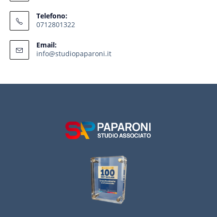
Telefono:
0712801322
Email:
info@studiopaparoni.it